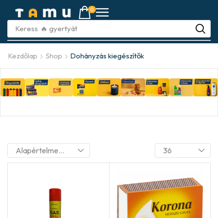
0
Keress
🔥 gyújtót
Kezdőlap
Shop
Dohányzás kiegészítők