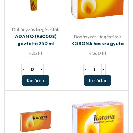
Dohányzás kiegészítők
ADAMO (930008)
Dohányzás kiegészítők
gáztöltő 250 ml
KORONA hosszú gyufa
425
Ft
4 860
Ft
−
+
−
+
Kosárba
Kosárba