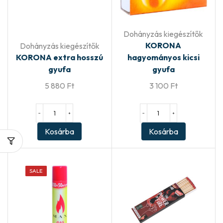
Dohányzás kiegészítők
KORONA
Dohányzás kiegészítők
KORONA extra hosszú
hagyományos kicsi
gyufa
gyufa
5 880
Ft
3 100
Ft
−
+
−
+
Kosárba
Kosárba
SALE