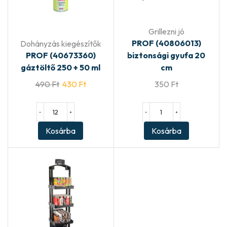
Grillezni jó
PROF (40806013)
Dohányzás kiegészítők
PROF (40673360)
biztonsági gyufa 20
gáztöltő 250 + 50 ml
cm
490
Ft
430
Ft
350
Ft
−
+
−
+
Kosárba
Kosárba