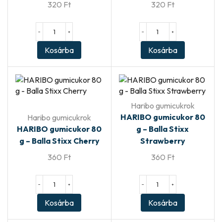
320
Ft
320
Ft
−
+
−
+
Kosárba
Kosárba
Haribo gumicukrok
HARIBO gumicukor 80
Haribo gumicukrok
HARIBO gumicukor 80
g – Balla Stixx
g – Balla Stixx Cherry
Strawberry
360
Ft
360
Ft
−
+
−
+
Kosárba
Kosárba