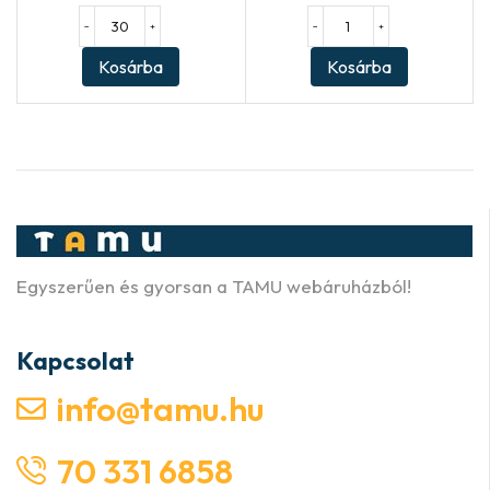
−
+
−
+
Kosárba
Kosárba
Egyszerűen és gyorsan a TAMU webáruházból!
Kapcsolat
info@tamu.hu
70 331 6858