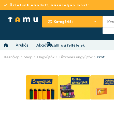
Üzletünk elindult, vásároljon most!
Ker
Kategóriák
Áruház
Akció
Szállítási feltételek
Kezdőlap
Shop
Öngyújtók
Tűzköves öngyújtók
Prof