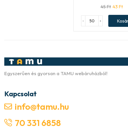
45
Ft
43
Ft
Kosá
−
+
Egyszerűen és gyorsan a TAMU webáruházból!
Kapcsolat
info@tamu.hu
70 331 6858