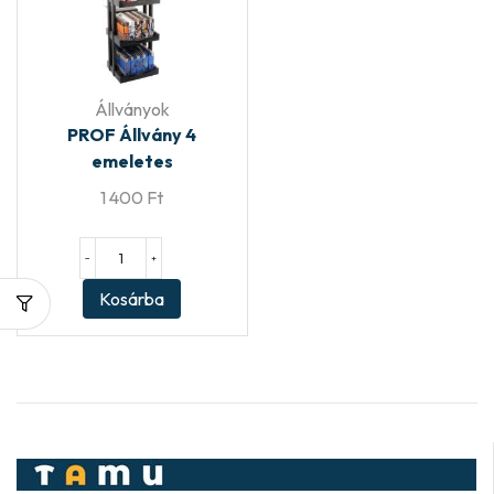
Állványok
PROF Állvány 4
emeletes
1 400
Ft
−
+
Kosárba